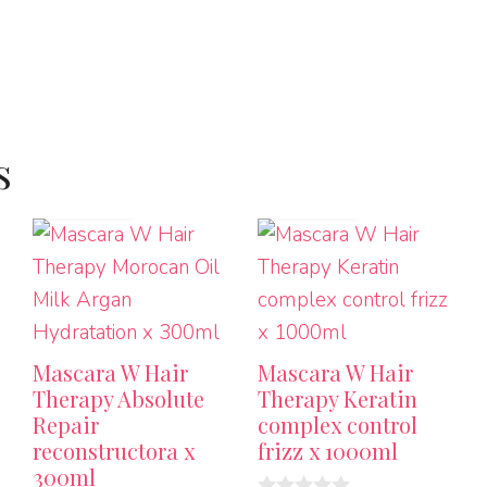
s
LEER MÁS
LEER MÁS
Mascara W Hair
Mascara W Hair
Therapy Absolute
Therapy Keratin
Repair
complex control
reconstructora x
frizz x 1000ml
300ml