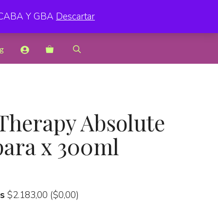
 CABA Y GBA
Descartar
g
Therapy Absolute
para x 300ml
as
$
2.183,00
(
$
0,00
)