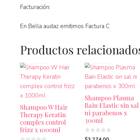
Facturación:
En Bella audaz emitimos Factura C
Productos relacionado
LEER MÁS
LEER MÁS
Shampoo Plasma
Bain Elastic sin sal
Shampoo W Hair
ni parabenos x
Therapy Keratin
300ml
complex control
frizz x 1000ml
0
$
3.274,00