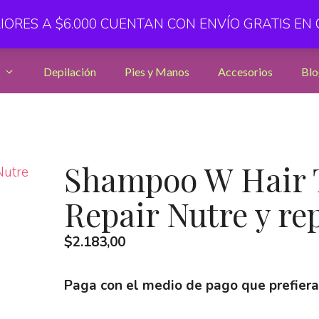
ORES A $6.000 CUENTAN CON ENVÍO GRATIS EN
Depilación
Pies y Manos
Accesorios
Blo
Shampoo W Hair 
Repair Nutre y re
$
2.183,00
Paga con el medio de pago que prefier