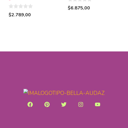
0
$
6.875,00
d
0
$
2.789,00
e
d
5
e
5