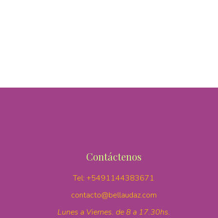
Contáctenos
Tel:
+5491144383671
contacto@bellaudaz.com
Lunes a Viernes. de 8 a 17.30hs.