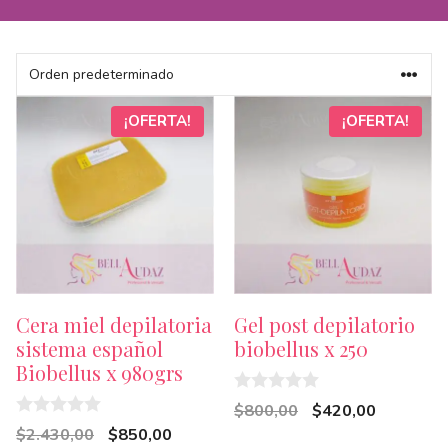
¡OFERTA!
¡OFERTA!
Cera miel depilatoria
Gel post depilatorio
sistema español
biobellus x 250
Biobellus x 980grs
0
El
El
$
800,00
$
420,00
d
0
El
El
$
2.430,00
$
850,00
precio
precio
e
d