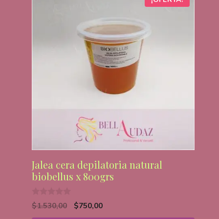
Jalea cera depilatoria natural
biobellus x 800grs
0
EL
EL
$
1.530,00
$
750,00
DE
PRECIO
PRECIO
5