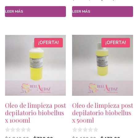
d
5
precio
precio
original
actual
e
5
LEER MÁS
LEER MÁS
original
actual
era:
es:
era:
es:
$1.070,00.
$563,00.
$1.530,00.
$750,0
¡OFERTA!
¡OFERTA!
Oleo de limpieza post
Oleo de limpieza post
depilatorio biobellus
depilatorio biobellus
x 1000ml
x 500ml
0
0