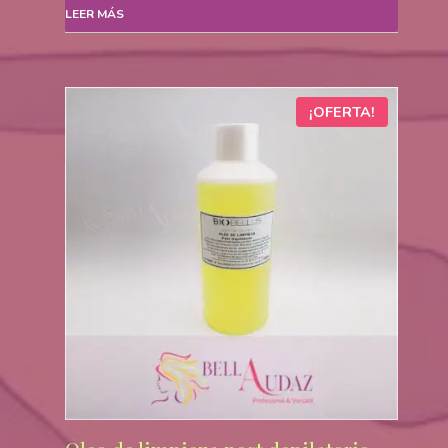
LEER MÁS
ORIGINAL
ACTUAL
ERA:
ES:
$1.530,00.
$750,00.
¡OFERTA!