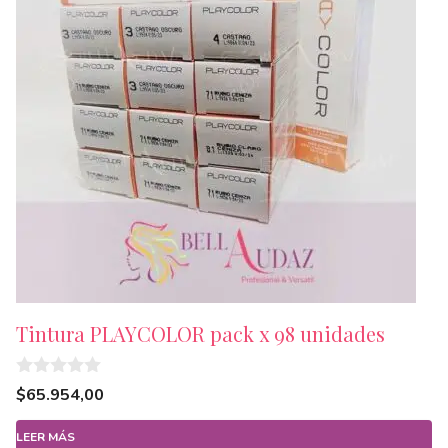
Tintura PLAYCOLOR pack x 98 unidades
0
$
65.954,00
d
e
5
LEER MÁS