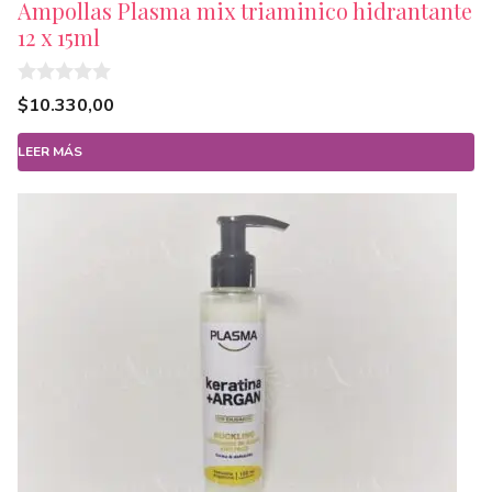
Ampollas Plasma mix triaminico hidrantante
12 x 15ml
0
$
10.330,00
d
e
5
LEER MÁS