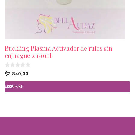
Buckling Plasma Activador de rulos sin
enjuague x 150ml
0
$
2.840,00
d
e
5
LEER MÁS