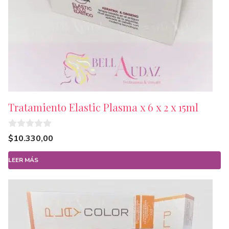
Tratamiento Elastic Plasma x 6 x 2 x 15ml
0
$
10.330,00
d
e
5
LEER MÁS