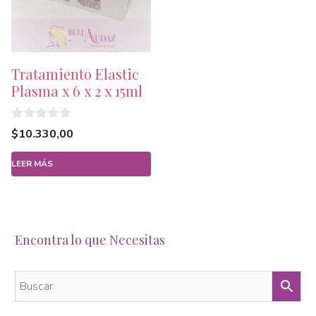
Tratamiento Elastic
Plasma x 6 x 2 x 15ml
0
$
10.330,00
d
e
5
LEER MÁS
Encontra lo que Necesitas