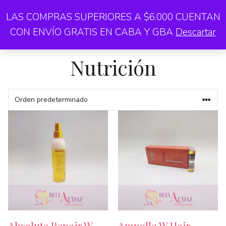
Saltar
LAS COMPRAS SUPERIORES A $6.000 CUENTAN
Me
al
CON ENVÍO GRATIS EN CABA Y GBA
Descartar
contenido
Nutrición
Absolute Repair W
Ampolla W Hair