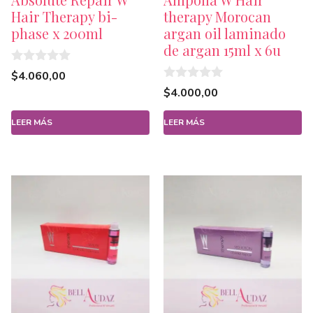
Hair Therapy bi-
therapy Morocan
phase x 200ml
argan oil laminado
de argan 15ml x 6u
0
$
4.060,00
d
0
$
4.000,00
e
d
5
e
5
LEER MÁS
LEER MÁS