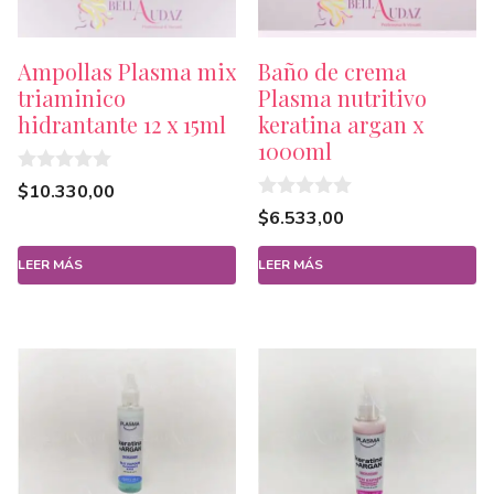
Ampollas Plasma mix
Baño de crema
triaminico
Plasma nutritivo
hidrantante 12 x 15ml
keratina argan x
1000ml
0
$
10.330,00
d
0
$
6.533,00
e
d
5
e
5
LEER MÁS
LEER MÁS