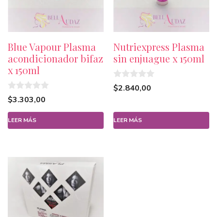
Blue Vapour Plasma
Nutriexpress Plasma
acondicionador bifaz
sin enjuague x 150ml
x 150ml
0
$
2.840,00
d
0
$
3.303,00
e
d
5
e
5
LEER MÁS
LEER MÁS