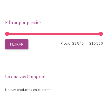
Filtrar por precios
Pre
Pre
Precio:
$2.840
—
$10.330
FILTRAR
mí
má
Lo que vas Comprar
No hay productos en el carrito.