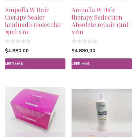
Ampolla W Hair
Ampolla W Hair
therapy Sealer
therapy Seduction
laminado molecular
Absolute repair 15ml
15ml x 6u
x 6u
0
0
$
4.880,00
$
4.880,00
d
d
e
e
5
5
LEER MÁS
LEER MÁS