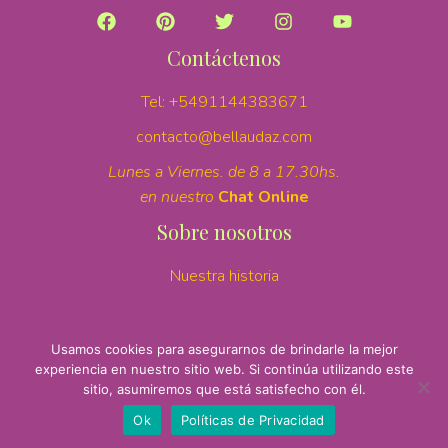
Contáctenos
Tel:
+5491144383671
contacto@bellaudaz.com
Lunes a Viernes. de 8 a 17.30hs.
en nuestro
Chat Online
Sobre nosotros
Nuestra historia
Copyright © 2021 •
iangabont.com.ar
•
Usamos cookies para asegurarnos de brindarle la mejor
experiencia en nuestro sitio web. Si continúa utilizando este
sitio, asumiremos que está satisfecho con él.
Artículo añadido al carrito.
FINALIZAR COMPRA
Ok
Políticas de Privacidad
0 artículos -
$
0,00